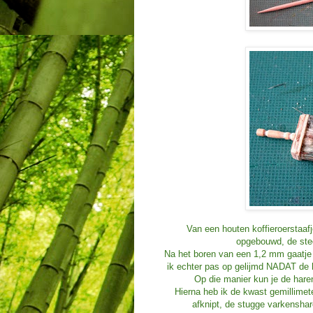
Van een houten koffieroerstaafj
opgebouwd, de stee
Na het boren van een 1,2 mm gaatje i
ik echter pas op gelijmd NADAT de h
Op die manier kun je de haren
Hierna heb ik de kwast gemillimet
afknipt, de stugge varkenshar