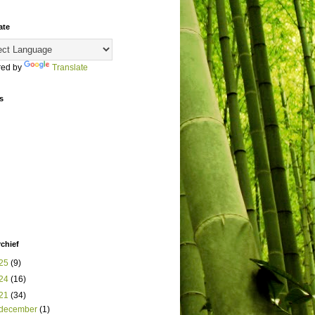
ate
ed by
Translate
s
chief
25
(9)
24
(16)
21
(34)
december
(1)