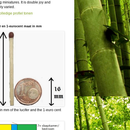
 miniatures. It is double joy and
ely varied.
olledige profiel tonen
r en 1-eurocent maat in mm
in mm of the lucifer and the 1-euro cent