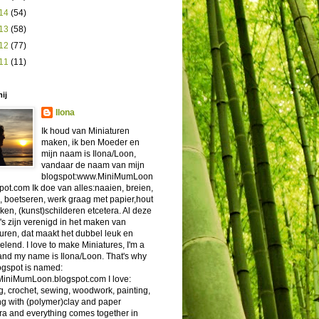
14
(54)
13
(58)
12
(77)
11
(11)
ij
Ilona
Ik houd van Miniaturen
maken, ik ben Moeder en
mijn naam is Ilona/Loon,
vandaar de naam van mijn
blogspot:www.MiniMumLoon
pot.com Ik doe van alles:naaien, breien,
 boetseren, werk graag met papier,hout
en, (kunst)schilderen etcetera. Al deze
s zijn verenigd in het maken van
uren, dat maakt het dubbel leuk en
elend. I love to make Miniatures, I'm a
nd my name is Ilona/Loon. That's why
ogspot is named:
iniMumLoon.blogspot.com I love:
ng, crochet, sewing, woodwork, painting,
g with (polymer)clay and paper
ra and everything comes together in