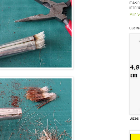
making
infinit
Mijn v
Lucife
Sizes 