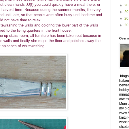
 but clean hands ;O)!) you could quickly have a meal there, or
►
20
sy harvest time. Because during the summer months, the very
►
20
d until late, so that people were often busy until bedtime and
►
20
id not have time to relax.
tewashing the walls and coloring the lower part of the walls
►
20
ied to the living quarters in the front house.
 up stairs room, all furniture has been taken out because in
Over m
e walls and finally she mops the floor and polishes away the
t splashes of whitewashing.
.blogs
haken,
bewerk
hobby'
miniat
afwiss
Mum a
my bl
www.M
knitti
workin
etcete