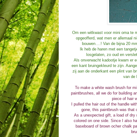
Om een witkwast voor mini oma te ma
opgeofferd, wat men er allemaal ni
bouwen….! Van de bijna 20 mm 
Ik heb de haren met een tangetje
losgelaten, zo oud en versl
Als onverwacht kadootje kwam er ee
een kant bruingekleurd te zijn. Aan
zij aan de onderkant een plint van b
van de 
To make a white wash brush for min
paintbrushes, all we do for building 
piece of hair 
I pulled the hair out of the handle wi
gone, this paintbrush was that 
As a unexpected gift, a load of dry
colored on one side. Since I also h
baseboard of brown ocher chalk pain
bru