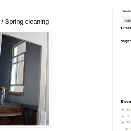
Transl
/ Spring cleaning
Power
Volger
Blogar
►
20
►
20
▼
20
►