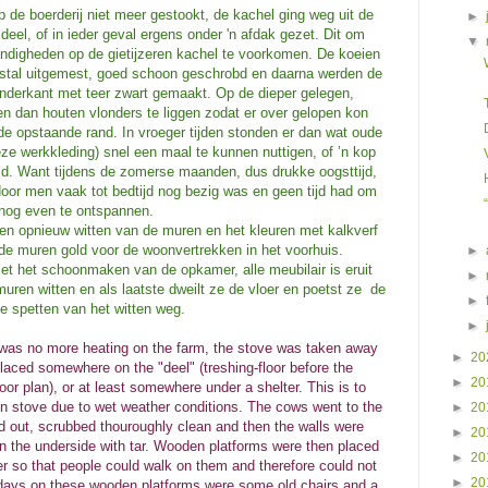
 de boerderij niet meer gestookt, de kachel ging weg uit de
►
el, of in ieder geval ergens onder 'n afdak gezet. Dit om
▼
ndigheden op de gietijzeren kachel te voorkomen. De koeien
 stal uitgemest, goed schoon geschrobd en daarna werden de
nderkant met teer zwart gemaakt. Op de dieper gelegen,
dan houten vlonders te liggen zodat er over gelopen kon
de opstaande rand. In vroeger tijden stonden er dan wat oude
eze werkkleding) snel een maal te kunnen nuttigen, of ’n kop
tijd. Want tijdens de zomerse maanden, dus drukke oogsttijd,
door men vaak tot bedtijd nog bezig was en geen tijd had om
nog even te ontspannen.
en opnieuw witten van de muren en het kleuren met kalkverf
de muren gold voor de woonvertrekken in het voorhuis.
►
et het schoonmaken van de opkamer, alle meubilair is eruit
►
uren witten en als laatste dweilt ze de vloer en poetst ze de
►
te spetten van het witten weg.
►
e was no more heating on the farm, the stove was taken away
►
20
laced somewhere on the "deel" (treshing-floor before the
►
20
or plan), or at least somewhere under a shelter. This is to
ron stove due to wet weather conditions. The cows went to the
►
20
 out, scrubbed thouroughly clean and then the walls were
►
20
 the underside with tar. Wooden platforms were then placed
►
20
r so that people could walk on them and therefore could not
►
20
ld days on these wooden platforms were some old chairs and a