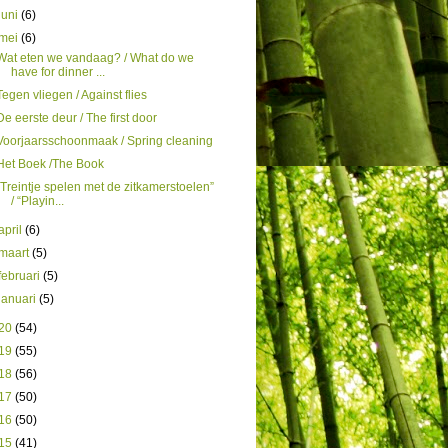
juni
(6)
mei
(6)
Wat eten we vandaag? / What do we
have for dinner ...
Tegen vliegen / Against flies
De eerste deur / The first door
Voorjaarsschoonmaak / Spring cleaning
Het Boek /The Book
“Treintje spelen met de zitkamerstoelen”
/ “Playin...
april
(6)
maart
(5)
februari
(5)
januari
(5)
20
(54)
19
(55)
18
(56)
17
(50)
16
(50)
15
(41)