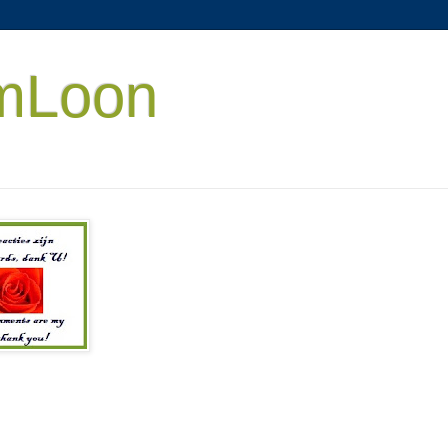
mLoon