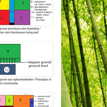
grond woonhuis mini boerderij /
lan mini farmhouse living part
grond van opkamer/kelder / Floorplan of
irs room/cellar