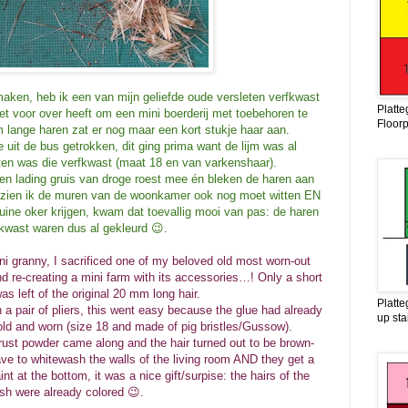
ken, heb ik een van mijn geliefde oude versleten verfkwast
Platte
et voor over heeft om een mini boerderij met toebehoren te
Floorp
lange haren zat er nog maar een kort stukje haar aan.
 uit de bus getrokken, dit ging prima want de lijm was al
eten was die verfkwast (maat 18 en van varkenshaar).
n lading gruis van droge roest mee én bleken de haren aan
gezien ik de muren van de woonkamer ook nog moet witten EN
ruine oker krijgen, kwam dat toevallig mooi van pas: de haren
kwast waren dus al gekleurd 😉.
i granny, I sacrificed one of my beloved old most worn-out
and re-creating a mini farm with its accessories…! Only a short
was left of the original 20 mm long hair.
Platte
th a pair of pliers, this went easy because the glue had already
up sta
old and worn (size 18 and made of pig bristles/Gussow).
 rust powder came along and the hair turned out to be brown-
ave to whitewash the walls of the living room AND they get a
t at the bottom, it was a nice gift/surpise: the hairs of the
sh were already colored 😉.