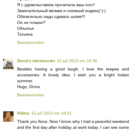
Я с удовольствием прочитала ваш пост!
Замечательный вигвам и снежный индеец!:):)
Обязательно надо одевать шлем!!!
Он не плакал?
Объятья
Татьяна
Beantwoorden
Drora's minimundo
15 juli 2013 om 16:36
Besides having a good laugh, I love the teepee and
accessories. A lovely idea. I wish you a bright Indian
summer.
Hugs, Drora
Beantwoorden
Piikko
15 juli 2013 om 18:41
Thank you Ilona. Now I know why I had a peaceful weekend
and the first day after holiday at work today. I can see some