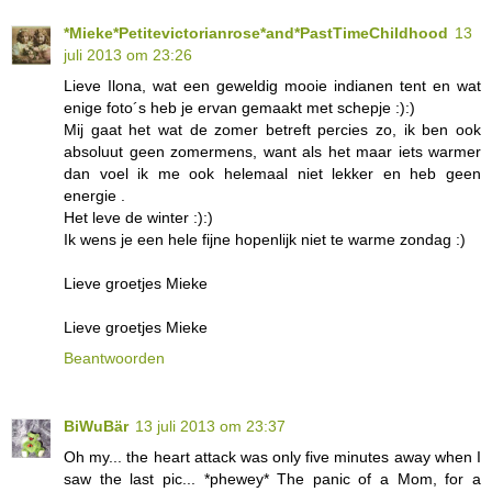
*Mieke*Petitevictorianrose*and*PastTimeChildhood
13
juli 2013 om 23:26
Lieve Ilona, wat een geweldig mooie indianen tent en wat
enige foto´s heb je ervan gemaakt met schepje :):)
Mij gaat het wat de zomer betreft percies zo, ik ben ook
absoluut geen zomermens, want als het maar iets warmer
dan voel ik me ook helemaal niet lekker en heb geen
energie .
Het leve de winter :):)
Ik wens je een hele fijne hopenlijk niet te warme zondag :)
Lieve groetjes Mieke
Lieve groetjes Mieke
Beantwoorden
BiWuBär
13 juli 2013 om 23:37
Oh my... the heart attack was only five minutes away when I
saw the last pic... *phewey* The panic of a Mom, for a