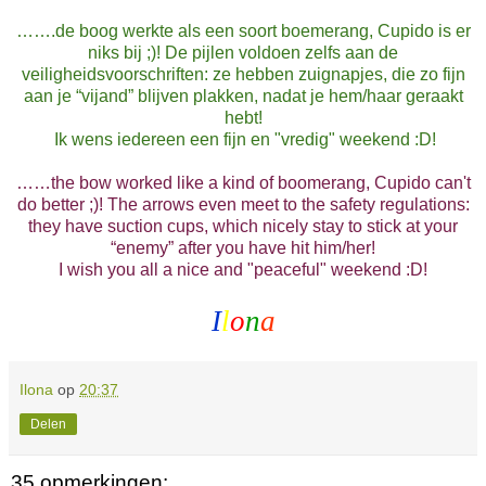
…….de boog werkte als een soort boemerang, Cupido is er
niks bij ;)! De pijlen voldoen zelfs aan de
veiligheidsvoorschriften: ze hebben zuignapjes, die zo fijn
aan je “vijand” blijven plakken, nadat je hem/haar geraakt
hebt!
Ik wens iedereen een fijn en "vredig" weekend :D!
……the bow worked like a kind of boomerang, Cupido can't
do better ;)! The arrows even meet to the safety regulations:
they have suction cups, which nicely stay to stick at your
“enemy” after you have hit him/her!
I wish you all a nice and "peaceful" weekend :D!
I
l
o
n
a
Ilona
op
20:37
Delen
35 opmerkingen: