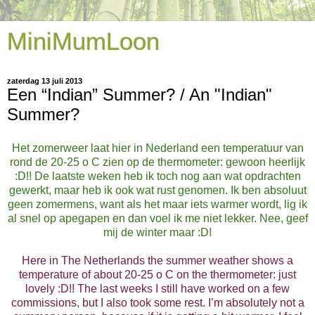
MiniMumLoon
zaterdag 13 juli 2013
Een “Indian” Summer? / An "Indian"
Summer?
Het zomerweer laat hier in Nederland een temperatuur van
rond de 20-25 o C zien op de thermometer: gewoon heerlijk
:D!! De laatste weken heb ik toch nog aan wat opdrachten
gewerkt, maar heb ik ook wat rust genomen. Ik ben absoluut
geen zomermens, want als het maar iets warmer wordt, lig ik
al snel op apegapen en dan voel ik me niet lekker. Nee, geef
mij de winter maar :D!
Here in The Netherlands the summer weather shows a
temperature of about 20-25 o C on the thermometer: just
lovely :D!! The last weeks I still have worked on a few
commissions, but I also took some rest. I’m absolutely not a