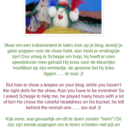
Maar om een indianentent te laten zien op je blog, terwijl je
geen poppen voor de show hebt, dan moet je vindingrijk
zijn! Dus vroeg ik Schepje om hulp, hij heeft er uren
speelplezier mee gehad! Hij koos voor de kleurrijke
hoofdtooi op zijn emmertje, de gewone liet hij links
liggen……te saai ;)!
But how to show a teepee on your blog, while you haven’t
the right dolls for the show, than you have to be inventive! So
I asked Schepje to help me, he played many hours with a lot
of fun! He chose the colorful headdress on his bucket, he left
behind the normal one…….too dull ;)!
Kijk eens, wat gevaarlijk om dit te doen zonder "helm"! Dit
zijn zijn eerste pogingen om te leren schieten met pijl en